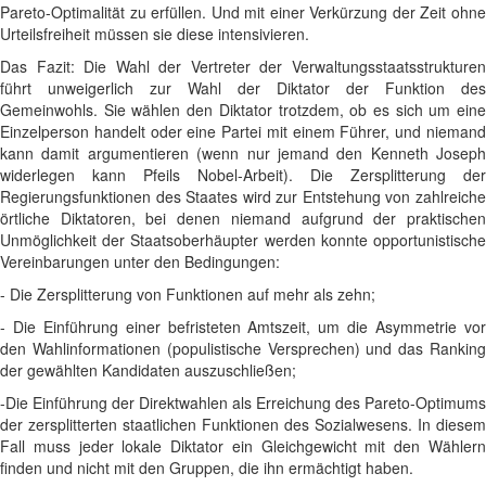
Pareto-Optimalität zu erfüllen. Und mit einer Verkürzung der Zeit ohne
Urteilsfreiheit müssen sie diese intensivieren.
Das Fazit: Die Wahl der Vertreter der Verwaltungsstaatsstrukturen
führt unweigerlich zur Wahl der Diktator der Funktion des
Gemeinwohls. Sie wählen den Diktator trotzdem, ob es sich um eine
Einzelperson handelt oder eine Partei mit einem Führer, und niemand
kann damit argumentieren (wenn nur jemand den Kenneth Joseph
widerlegen kann Pfeils Nobel-Arbeit). Die Zersplitterung der
Regierungsfunktionen des Staates wird zur Entstehung von zahlreiche
örtliche Diktatoren, bei denen niemand aufgrund der praktischen
Unmöglichkeit der Staatsoberhäupter werden konnte opportunistische
Vereinbarungen unter den Bedingungen:
- Die Zersplitterung von Funktionen auf mehr als zehn;
- Die Einführung einer befristeten Amtszeit, um die Asymmetrie vor
den Wahlinformationen (populistische Versprechen) und das Ranking
der gewählten Kandidaten auszuschließen;
-Die Einführung der Direktwahlen als Erreichung des Pareto-Optimums
der zersplitterten staatlichen Funktionen des Sozialwesens. In diesem
Fall muss jeder lokale Diktator ein Gleichgewicht mit den Wählern
finden und nicht mit den Gruppen, die ihn ermächtigt haben.