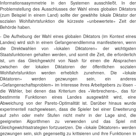
Informationsasymmetrie in den Systemen ausschließt. In der
Problemstellung des Ausschlusses der Wahl eines globalen Diktators
(zum Beispiel in einem Land) sollte der gewählte lokale Diktator der
sozialen Wohlfahrtsfunktion die kürzeste «unbewertete» Zeit der
Behörde haben.
- Die Aufhebung der Wahl eines globalen Diktators (im Kontext eines
Landes) wird sich in einem Gefangenendilemma manifestieren, wenn
die Direktwahlen von «lokalen Diktatoren» der wichtigsten
Staatsfunktionen gehalten werden, und somit die Zeit, die erforderlich
ist, um das Gleichgewicht von Nash für einen die Absprachen
zwischen der lokalen Diktatoren der öffentlichen sozialen
Wohlfahrtsfunktion werden erheblich zunehmen. Die «lokale
Diktatoren» werden gezwungen sein, ein anderes
«Gefangenschaftsproblem» im Interesse ihres Arbeitgebers zu lösen -
die Wähler, bei denen das Kriterium des «Verbrechens», das für
bestimmte Funktionen eines Landes ausgewählt wird, eine
Abweichung von der Pareto-Optimalität ist. Darüber hinaus wurde
experimentell nachgewiesen, dass die Spieler bei einer Erweiterung
auf zehn oder mehr Stufen nicht mehr in der Lage sind, die
geeigneten Algorithmen zu verwenden und das Spiel mit
Gleichgewichtsstrategien fortzusetzen. Die «lokale Diktatoren» werden
gezwungen sein, sich gegenseitig zu kritisieren und ihre Funktionen in