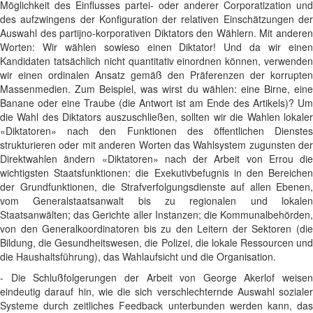
Möglichkeit des Einflusses partei- oder anderer Corporatization und
des aufzwingens der Konfiguration der relativen Einschätzungen der
Auswahl des partijno-korporativen Diktators den Wählern. Mit anderen
Worten: Wir wählen sowieso einen Diktator! Und da wir einen
Kandidaten tatsächlich nicht quantitativ einordnen können, verwenden
wir einen ordinalen Ansatz gemäß den Präferenzen der korrupten
Massenmedien. Zum Beispiel, was wirst du wählen: eine Birne, eine
Banane oder eine Traube (die Antwort ist am Ende des Artikels)? Um
die Wahl des Diktators auszuschließen, sollten wir die Wahlen lokaler
«Diktatoren» nach den Funktionen des öffentlichen Dienstes
strukturieren oder mit anderen Worten das Wahlsystem zugunsten der
Direktwahlen ändern «Diktatoren» nach der Arbeit von Errou die
wichtigsten Staatsfunktionen: die Exekutivbefugnis in den Bereichen
der Grundfunktionen, die Strafverfolgungsdienste auf allen Ebenen,
vom Generalstaatsanwalt bis zu regionalen und lokalen
Staatsanwälten; das Gerichte aller Instanzen; die Kommunalbehörden,
von den Generalkoordinatoren bis zu den Leitern der Sektoren (die
Bildung, die Gesundheitswesen, die Polizei, die lokale Ressourcen und
die Haushaltsführung), das Wahlaufsicht und die Organisation.
- Die Schlußfolgerungen der Arbeit von George Akerlof weisen
eindeutig darauf hin, wie die sich verschlechternde Auswahl sozialer
Systeme durch zeitliches Feedback unterbunden werden kann, das