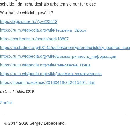
schulden dir nicht, deshalb arbeiten sie nur für diese
Wer hat sie wirklich gewählt?
https://bigpicture.ru/?p=223412
https://ru.m.wikipedia.org/wiki/
Теорема
_
Эрроу
http://econbooks.ru/books/part/18897
https://m.studme.org/53142/politekonomiya/ordinalistskiy_podhod_su
https://ru.m.wikipedia.org/wiki/
Асимметричность
_
информации
https://ru.m.wikipedia.org/wiki/
Равновесие
_
Нэша
https://ru.m.wikipedia.org/wiki/
Дилемма
_
заключённого
https://inosmi.ru/science/20180418/242015801.html
Datum: 17 März 2019
Zurück
© 2014-2026 Sergey Lebedenko.