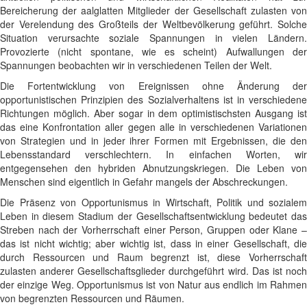
Bereicherung der aalglatten Mitglieder der Gesellschaft zulasten von
der Verelendung des Großteils der Weltbevölkerung geführt. Solche
Situation verursachte soziale Spannungen in vielen Ländern.
Provozierte (nicht spontane, wie es scheint) Aufwallungen der
Spannungen beobachten wir in verschiedenen Teilen der Welt.
Die Fortentwicklung von Ereignissen ohne Änderung der
opportunistischen Prinzipien des Sozialverhaltens ist in verschiedene
Richtungen möglich. Aber sogar in dem optimistischsten Ausgang ist
das eine Konfrontation aller gegen alle in verschiedenen Variationen
von Strategien und in jeder ihrer Formen mit Ergebnissen, die den
Lebensstandard verschlechtern. In einfachen Worten, wir
entgegensehen den hybriden Abnutzungskriegen. Die Leben von
Menschen sind eigentlich in Gefahr mangels der Abschreckungen.
Die Präsenz von Opportunismus in Wirtschaft, Politik und sozialem
Leben in diesem Stadium der Gesellschaftsentwicklung bedeutet das
Streben nach der Vorherrschaft einer Person, Gruppen oder Klane –
das ist nicht wichtig; aber wichtig ist, dass in einer Gesellschaft, die
durch Ressourcen und Raum begrenzt ist, diese Vorherrschaft
zulasten anderer Gesellschaftsglieder durchgeführt wird. Das ist noch
der einzige Weg. Opportunismus ist von Natur aus endlich im Rahmen
von begrenzten Ressourcen und Räumen.