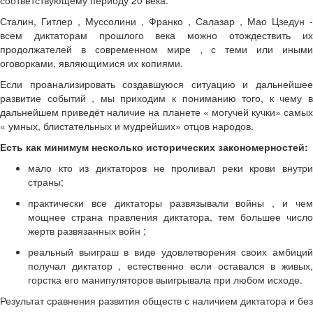
Сталин, Гитлер , Муссолини , Франко , Салазар , Мао Цзедун -
всем диктаторам прошлого века можно отождествить их
продолжателей в современном мире , с теми или иными
оговорками, являющимися их копиями.
Если проанализировать создавшуюся ситуацию и дальнейшее
развитие событий , мы приходим к пониманию того, к чему в
дальнейшем приведёт наличие на планете « могучей кучки» самых
« умных, блистательных и мудрейших» отцов народов.
Есть как минимум несколько исторических закономерностей:
мало кто из диктаторов не проливал реки крови внутри
страны;
практически все диктаторы развязывали войны , и чем
мощнее страна правления диктатора, тем большее число
жертв развязанных войн ;
реальный выиграш в виде удовлетворения своих амбиций
получал диктатор , естественно если оставался в живых,
горстка его манипуляторов выигрывала при любом исходе.
Результат сравнения развития обществ с наличием диктатора и без