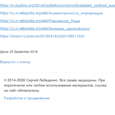
https://m.studme.org/53142/politekonomiya/ordinalistskiy_podhod_su
https://ru.m.wikipedia.org/wiki/Асимметричность_информации
https://ru.m.wikipedia.org/wiki/
Равновесие
_
Нэша
https://ru.m.wikipedia.org/wiki/
Дилемма
_
заключённого
https://inosmi.ru/science/20180418/242015801.html
Дата: 25 September 2018
Вернутся к списку
© 2014-2026 Сергей Лебеденко. Все права защищены. При
перепечатке или любом использовании материалов, ссылка
на сайт обязательна.
Разработка и продвижение