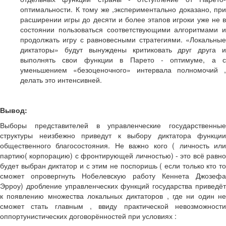
оптимальности. К тому же ,экспериментально доказано, при
расширении игры до десяти и более этапов игроки уже не в
состоянии пользоваться соответствующими алгоритмами и
продолжать игру с равновесными стратегиями. «Локальные
диктаторы» будут вынуждены критиковать друг друга и
выполнять свои функции в Парето - оптимуме, а с
уменьшением «безоценочного» интервала полномочий ,
делать это интенсивней.
Вывод:
Выборы представителей в управленческие государственные
структуры неизбежно приведут к выбору диктатора функции
общественного благосостояния. Не важно кого ( личность или
партию( корпорацию) с фронтирующей личностью) - это всё равно
будет выбран диктатор и с этим не поспоришь ( если только кто то
сможет опровергнуть Нобелевскую работу Кеннета Джозефа
Эрроу) дробление управленческих функций государства приведёт
к появлению множества локальных диктаторов , где ни один не
сможет стать главным , ввиду практической невозможности
оппортунистических договорённостей при условиях :