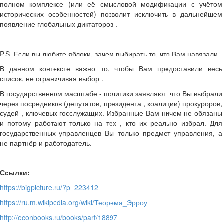
полном комплексе (или её смысловой модификации с учётом
исторических особенностей) позволит исключить в дальнейшем
появление глобальных диктаторов .
P.S. Если вы любите яблоки, зачем выбирать то, что Вам навязали.
В данном контексте важно то, чтобы Вам предоставили весь
список, не ограничивая выбор .
В государственном масштабе - политики заявляют, что Вы выбрали
через посредников (депутатов, президента , коалиции) прокуроров,
судей , ключевых госслужащих. Избранные Вам ничем не обязаны
и потому работают только на тех , кто их реально избрал. Для
государственных управленцев Вы только предмет управления, а
не партнёр и работодатель.
Ссылки:
https://bigpicture.ru/?p=223412
https://ru.m.wikipedia.org/wiki/Теорема
_
Эрроу
http://econbooks.ru/books/part/18897