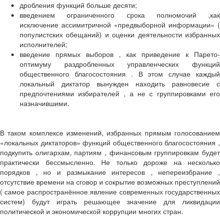
дробления функций больше десяти;
введением ограниченного срока полномочий ,как
исключение ассимитричной «предвыборной информации» (
популистских обещаний) и оценки деятельности избранных
исполнителей;
введение прямых выборов , как приведение к Парето-
оптимуму раздробленных управленческих функций
общественного благосостояния . В этом случае каждый
локальный диктатор вынужден находить равновесие с
предпочтениями избирателей , а не с группировками его
назначившими.
В таком комплексе изменений, избранных прямым голосованием
«локальных диктаторов» функций общественного благосостояния ,
подкупить олигархам, партиям , финансовым группировкам будет
практически бессмысленно. Не только дороже на несколько
порядков , но и размыкание интересов , непереизбрание ,
отсутствие времени на сговор и сокрытие возможных преступлений
( самое распространённое явление современных государственных
систем) будут играть решающее значение для ликвидации
политической и экономической коррупции многих стран.