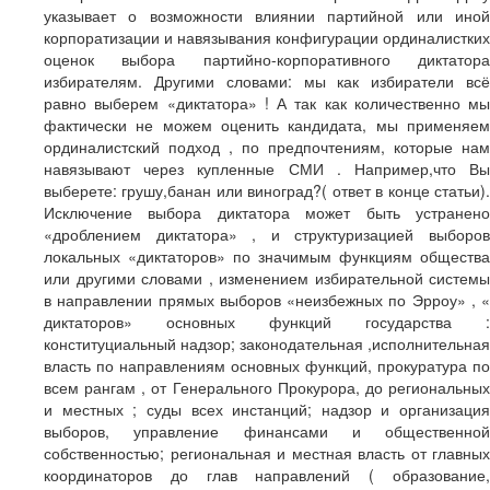
указывает о возможности влиянии партийной или иной
корпоратизации и навязывания конфигурации ординалистких
оценок выбора партийно-корпоративного диктатора
избирателям. Другими словами: мы как избиратели всё
равно выберем «диктатора» ! А так как количественно мы
фактически не можем оценить кандидата, мы применяем
ординалистский подход , по предпочтениям, которые нам
навязывают через купленные СМИ . Например,что Вы
выберете: грушу,банан или виноград?( ответ в конце статьи).
Исключение выбора диктатора может быть устранено
«дроблением диктатора» , и структуризацией выборов
локальных «диктаторов» по значимым функциям общества
или другими словами , изменением избирательной системы
в направлении прямых выборов «неизбежных по Эрроу» , «
диктаторов» основных функций государства :
конституциальный надзор; законодательная ,исполнительная
власть по направлениям основных функций, прокуратура по
всем рангам , от Генерального Прокурора, до региональных
и местных ; суды всех инстанций; надзор и организация
выборов, управление финансами и общественной
собственностью; региональная и местная власть от главных
координаторов до глав направлений ( образование,