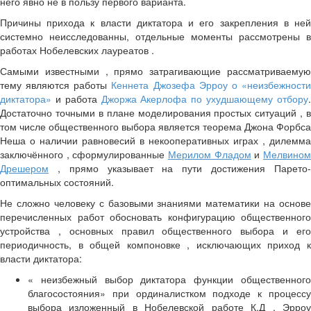
него явно не в пользу первого варианта.
Причины прихода к власти диктатора и его закрепления в ней
системно неисследованны, отдельные моменты рассмотрены в
работах Нобелевских лауреатов .
Самыми известными , прямо затрагивающие рассматриваемую
тему являются работы
Кеннета Джозефа Эрроу о «неизбежност
диктатора»
и работа
Джоржа Акерлофа по ухудшающему отбору
Достаточно точными в плане моделирования простых ситуаций , в
том числе общественного выбора является теорема Джона Форбса
Неша о наличии равновесий в некооперативных играх , дилемма
заключённого , сформулированные
Мерилом Фладом
и
Мелвино
Дрешером
, прямо указывает на пути достижения Парето-
оптимальных состояний.
Не сложно человеку с базовыми знаниями математики на основе
перечисленных работ обосновать конфигурацию общественного
устройства , основных правил общественного выбора и его
периодичность, в общей компоновке , исключающих приход к
власти диктатора:
« неизбежный выбор диктатора функции общественного
благосостояния» при ординалистком подходе к процессу
выбора изложенный в Нобелевской работе К.Д . Эрроу