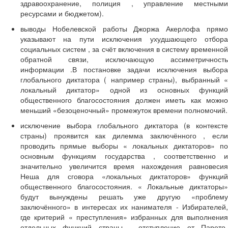
здравоохранение, полиция , управление местными
ресурсами и бюджетом).
выводы Нобелевской работы Джоржа Акерлофа прямо
указывают на пути исключения ухудшающего отбора
социальных систем , за счёт включения в систему временной
обратной связи, исключающую ассиметричность
информации .В постановке задачи исключения выбора
глобального диктатора ( например страны), выбранный «
локальный диктатор» одной из основных функций
общественного благосостояния должен иметь как можно
меньший «безоценочный» промежуток времени полномочий.
исключение выбора глобального диктатора (в контексте
страны) проявится как дилемма заключённого , если
проводить прямые выборы « локальных диктаторов» по
основным функциям государства , соответственно и
значительно увеличится время нахождения равновесия
Неша для сговора «локальных диктаторов» функций
общественного благосостояния. « Локальные диктаторы»
будут вынуждены решать уже другую «проблему
заключённого» в интересах их нанимателя - Избирателей,
где критерий « преступления» избранных для выполнения
отдельных функций страны - отступление от Парето-