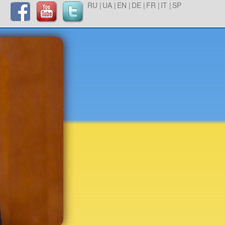
RU |
UA |
EN |
DE |
FR |
IT |
SP