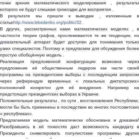
точки зрения математического моделирования , результаты
которого не будут слишкам громоздки для восприятия .
В результате мы пришли к выводам , изложенным в
статье
http://www.lebedenko.org/politic/32
.
В других, рассмотренных нами математических моделях , в
частности теории графов, прослеживаются те же тенденции, но
доказательный аппарат будет доступен для понимания только
узких специалистов. Поэтому и предлагаем для обсуждения более
простую обобщённую модель .
Реализация предложенной конфигурации возможна через
предложение её общественным лидером как части своей
программы на президентские выборы с последующим запросом
через референдум временных « локальных диктаторских»
полномочий конкретно для её внедрения. Например на
предстоящих президентских выборах в Украине.
Положительные результаты , по сути , восстановления Республики,
могли бы быть применены в последствии во многих постсоветских
« республиках».
Предлагаемая модель математически обоснована и доказана!
Разобравшись в её тонкостях даст возможность кандидату в
Президенты снивелировать популистские программы других