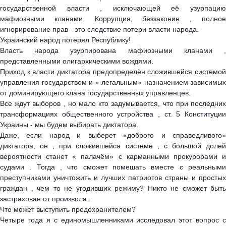
государственной власти , исключающей её узурпацию
мафиозными кланами. Коррупция, беззаконие , полное
игнорирование прав - это следствие потери власти народа.
Украинский народ потерял Республику!
Власть народа узурпирована мафиозными кланами ,
представленными олигархическими вождями.
Приход к власти диктатора предопределён сложившейся системой
управления государством и « легальным» назначением зависимых
от доминирующего клана государственных управленцев.
Все ждут выборов , но мало кто задумывается, что при последних
трансформациях общественного устройства , ст. 5 Конституции
Украины - мы будем выбирать диктатора.
Даже, если народ и выберет «доброго и справедливого»
диктатора, он , при сложившейся системе , с большой долей
вероятности станет « палачём» с карманными прокурорами и
судами . Тогда , что сможет помешать вместе с реальными
преступниками уничтожить и лучших патриотов страны и простых
граждан , чем то не угодивших режиму? Никто не сможет быть
застрахован от произвола .
Что может выступить предохранителем?
Четыре года я с единомышленниками исследовал этот вопрос с