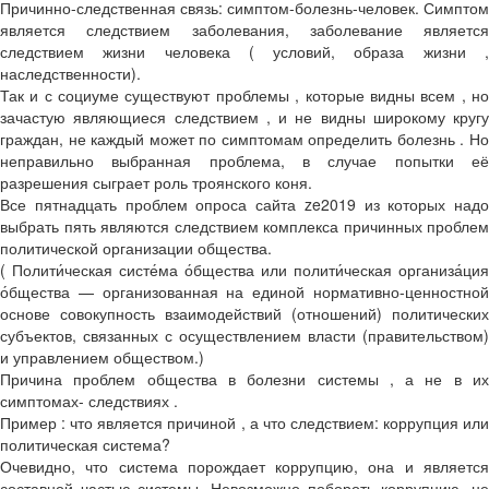
Причинно-следственная связь: симптом-болезнь-человек. Симптом
является следствием заболевания, заболевание является
следствием жизни человека ( условий, образа жизни ,
наследственности).
Так и с социуме существуют проблемы , которые видны всем , но
зачастую являющиеся следствием , и не видны широкому кругу
граждан, не каждый может по симптомам определить болезнь . Но
неправильно выбранная проблема, в случае попытки её
разрешения сыграет роль троянского коня.
Все пятнадцать проблем опроса сайта ze2019 из которых надо
выбрать пять являются следствием комплекса причинных проблем
политической организации общества.
( Полити́ческая систе́ма о́бщества или полити́ческая организа́ция
о́бщества — организованная на единой нормативно-ценностной
основе совокупность взаимодействий (отношений) политических
субъектов, связанных с осуществлением власти (правительством)
и управлением обществом.)
Причина проблем общества в болезни системы , а не в их
симптомах- следствиях .
Пример : что является причиной , а что следствием: коррупция или
политическая система?
Очевидно, что система порождает коррупцию, она и является
составной частью системы. Невозможно побороть коррупцию, не