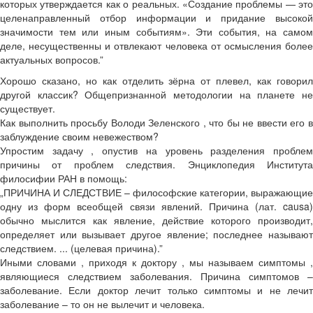
которых утверждается как о реальных. «Создание проблемы — это
целенаправленный отбор информации и придание высокой
значимости тем или иным событиям». Эти события, на самом
деле, несущественны и отвлекают человека от осмысления более
актуальных вопросов.”
Хорошо сказано, но как отделить зёрна от плевел, как говорил
другой классик? Общепризнанной методологии на планете не
существует.
Как выполнить просьбу Володи Зеленского , что бы не ввести его в
заблуждение своим невежеством?
Упростим задачу , опустив на уровень разделения проблем
причины от проблем следствия. Энциклопедия Института
филосифии РАН в помощь:
„ПРИЧИНА И СЛЕДСТВИЕ – философские категории, выражающие
одну из форм всеобщей связи явлений. Причина (лат. causa)
обычно мыслится как явление, действие которого производит,
определяет или вызывает другое явление; последнее называют
следствием. ... (целевая причина).”
Иными словами , приходя к доктору , мы называем симптомы ,
являющиеся следствием заболевания. Причина симптомов –
заболевание. Если доктор лечит только симптомы и не лечит
заболевание – то он не вылечит и человека.