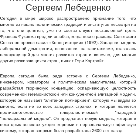
Сергеем Лебеденко
Сегодня в мире широко распространено признание того, что
многие из наших политических традиций и институтов несмотря на
то, что они ценятся, уже не соответствуют поставленной цели.
Фрэнсис Фукияма вряд ли ошибся, когда после распада Советского
Союза он провозгласил «Конец истории» (1992). Западная модель
либеральной демократии, основанная на капитализме, оказалась
неподходящей для многих развитых стран и, конечно, для многих
других развивающихся стран, пишет Гэри Картрайт.
Европа сегодня была рада встрече с Сергеем Лебеденко,
инженером, новатором и политическим мыслителем, который
разработал творческую концепцию, оспаривающую целостность
современной гегемонистской или конкурентной элитарной модели,
которую он называет "элитаной полиархией", которую мы видим во
многих, если не во всех западных странах, и которая является
противоположностью плюралистической "народной
"полиархальной модели". Он предлагает новую модель, которая в
некоторых аспектах уходит корнями в первоначальную афинскую
систему, которая впервые была разработана 2600 лет назад.