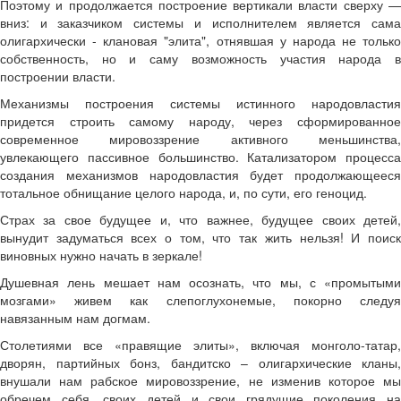
Поэтому и продолжается построение вертикали власти сверху —
вниз: и заказчиком системы и исполнителем является сама
олигархически - клановая "элита", отнявшая у народа не только
собственность, но и саму возможность участия народа в
построении власти.
Механизмы построения системы истинного народовластия
придется строить самому народу, через сформированное
современное мировоззрение активного меньшинства,
увлекающего пассивное большинство. Катализатором процесса
создания механизмов народовластия будет продолжающееся
тотальное обнищание целого народа, и, по сути, его геноцид.
Страх за свое будущее и, что важнее, будущее своих детей,
вынудит задуматься всех о том, что так жить нельзя! И поиск
виновных нужно начать в зеркале!
Душевная лень мешает нам осознать, что мы, с «промытыми
мозгами» живем как слепоглухонемые, покорно следуя
навязанным нам догмам.
Столетиями все «правящие элиты», включая монголо-татар,
дворян, партийных бонз, бандитско – олигархические кланы,
внушали нам рабское мировоззрение, не изменив которое мы
обречем себя, своих детей и свои грядущие поколения на